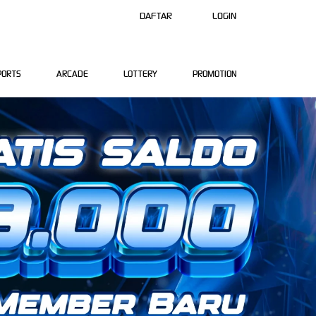
DAFTAR
LOGIN
PORTS
ARCADE
LOTTERY
PROMOTION