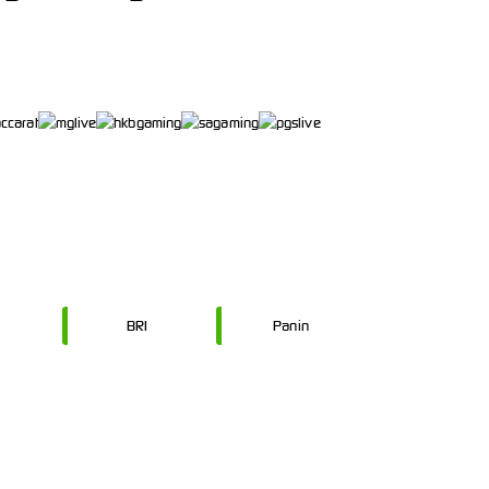
BRI
Panin