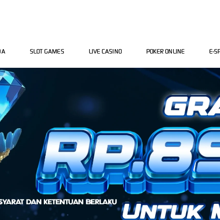
DA
SLOT GAMES
LIVE CASINO
POKER ONLINE
E-S