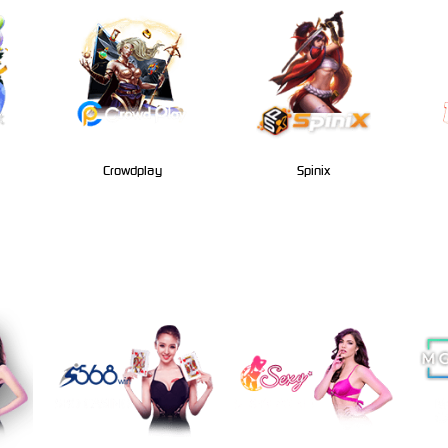
Crowdplay
Spinix